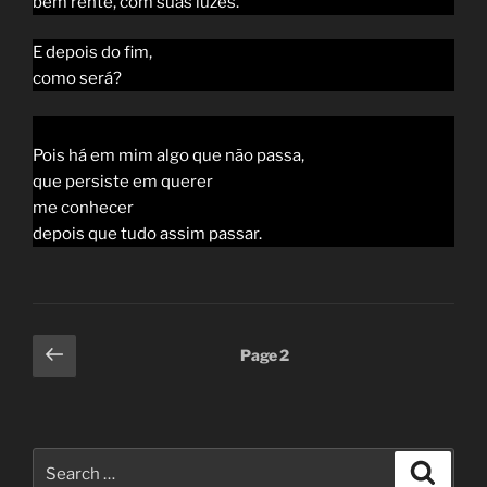
bem rente, com suas luzes.
E depois do fim,
como será?
Pois há em mim algo que não passa,
que persiste em querer
me conhecer
depois que tudo assim passar.
Posts
Previous
Page
2
page
pagination
Search
Search
for: