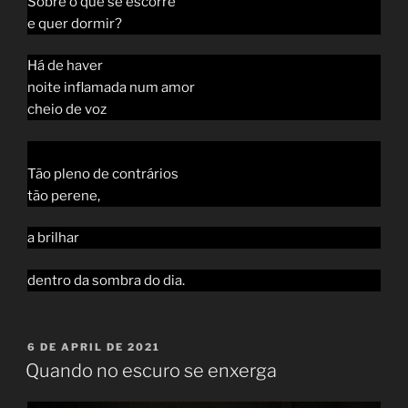
Sobre o que se escorre
e quer dormir?
Há de haver
noite inflamada num amor
cheio de voz
Tão pleno de contrários
tão perene,
a brilhar
dentro da sombra do dia.
POSTED
6 DE APRIL DE 2021
ON
Quando no escuro se enxerga