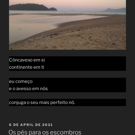
Côncavexo em si
continente em ti
eu começo
e o avesso em nós
conjuga o seu mais perfeito nó.
POSTED
6 DE APRIL DE 2021
ON
Os pés para os escombros