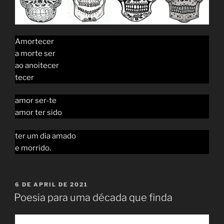
Amortecer
a morte ser
ao anoitecer
tecer
amor ser-te
amor ter sido
ter um dia amado
e morrido.
POSTED
6 DE APRIL DE 2021
ON
Poesia para uma década que finda