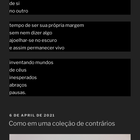
de si
no outro
tempo de ser sua própria margem
sem nem dizer algo
ajoelhar-se no escuro
e assim permanecer vivo
inventando mundos
de céus
inesperados
abraços
pausas.
POSTED
6 DE APRIL DE 2021
ON
Como em uma coleção de contrários