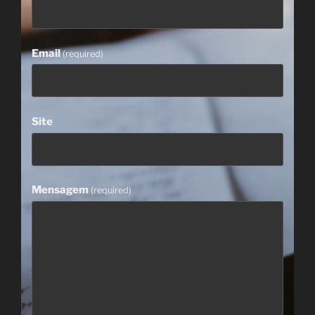
Email
(required)
Site
Mensagem
(required)