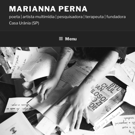
Skip
MARIANNA PERNA
to
poeta | artista multimídia | pesquisadora | terapeuta | fundadora
content
Casa Urânia (SP)
Menu