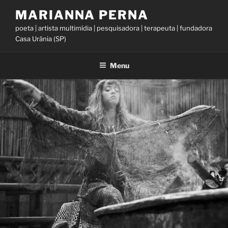
Skip
MARIANNA PERNA
to
poeta | artista multimídia | pesquisadora | terapeuta | fundadora
content
Casa Urânia (SP)
Menu