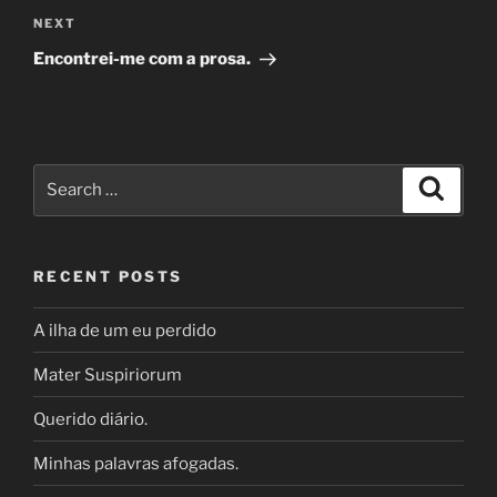
Next
NEXT
Post
Encontrei-me com a prosa.
Search
Search
for:
RECENT POSTS
A ilha de um eu perdido
Mater Suspiriorum
Querido diário.
Minhas palavras afogadas.