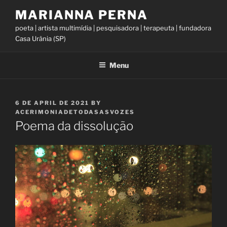
Skip
MARIANNA PERNA
to
poeta | artista multimídia | pesquisadora | terapeuta | fundadora
content
Casa Urânia (SP)
Menu
POSTED
6 DE APRIL DE 2021
BY
ON
ACERIMONIADETODASASVOZES
Poema da dissolução