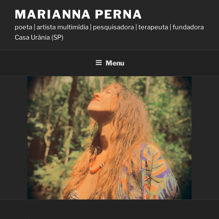
Skip
MARIANNA PERNA
to
poeta | artista multimídia | pesquisadora | terapeuta | fundadora
content
Casa Urânia (SP)
Menu